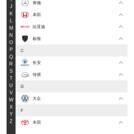
奔驰
J
K
本田
L
比亚迪
M
N
标致
O
P
C
Q
长安
R
S
传祺
T
U
D
V
大众
W
X
F
Y
Z
丰田