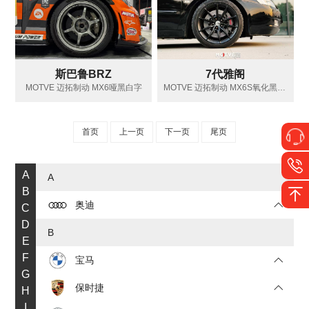
斯巴鲁BRZ
7代雅阁
MOTVE 迈拓制动 MX6哑黑白字
MOTVE 迈拓制动 MX6S氧化黑红字
首页
上一页
下一页
尾页
A
A
B
奥迪
C
D
B
E
F
宝马
G
保时捷
H
I