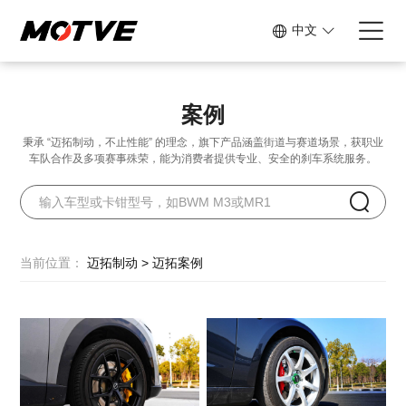
中文
案例
秉承 “迈拓制动，不止性能” 的理念，旗下产品涵盖街道与赛道场景，
获职业
车队合作及多项赛事殊荣，能为消费者提供专业、安全的刹车系统服务。
当前位置：
迈拓制动
>
迈拓案例