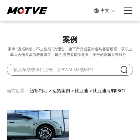
中文
案例
秉承 “迈拓制动，不止性能” 的理念，旗下产品涵盖街道与赛道场景，
获职业
车队合作及多项赛事殊荣，能为消费者提供专业、安全的刹车系统服务。
当前位置：
迈拓制动
>
迈拓案例
>
比亚迪
>
比亚迪海豹06GT