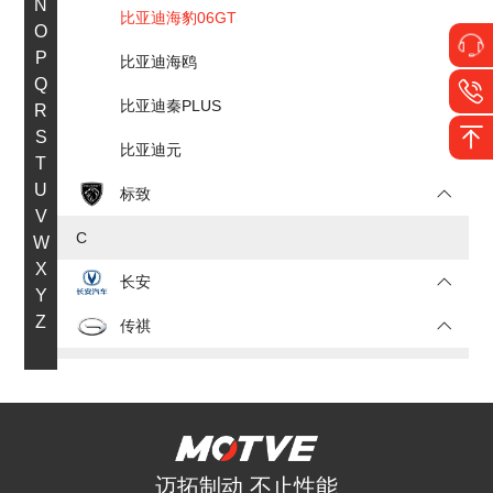
N
比亚迪海豹06GT
O
P
比亚迪海鸥
Q
比亚迪秦PLUS
R
S
比亚迪元
T
U
标致
V
C
W
X
长安
Y
Z
传祺
D
大众
F
迈拓制动 不止性能