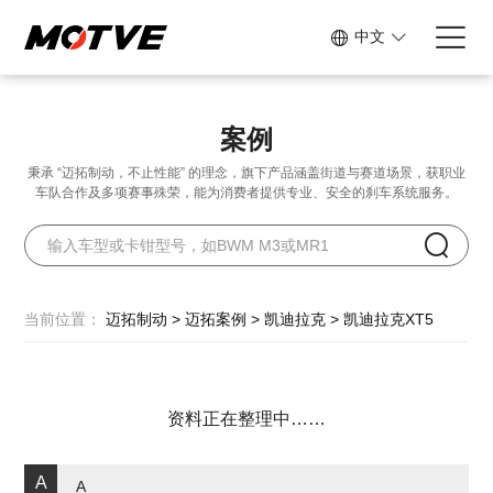
中文
案例
秉承 “迈拓制动，不止性能” 的理念，旗下产品涵盖街道与赛道场景，
获职业
车队合作及多项赛事殊荣，能为消费者提供专业、安全的刹车系统服务。
当前位置：
迈拓制动
>
迈拓案例
>
凯迪拉克
>
凯迪拉克XT5
资料正在整理中……
A
A