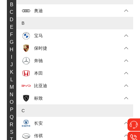
B
奥迪
C
D
B
E
F
宝马
G
保时捷
H
I
奔驰
J
K
本田
L
比亚迪
M
N
标致
O
P
C
Q
长安
R
S
传祺
T