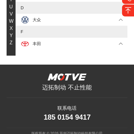
U
D
V
大众
W
X
F
Y
Z
丰田
福特
J
JEEP
迈拓制动 不止性能
吉利
极氪
联系电话
185 0154 9417
捷豹
K
版权所有 © 2026 苏州迈拓制动科技有限公司