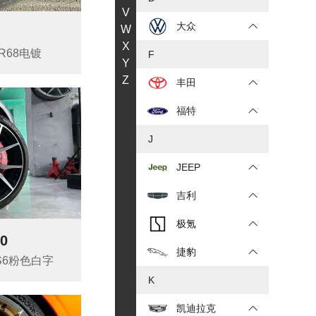
V
大众
W
X
R68电镀
F
Y
Z
丰田
福特
J
JEEP
吉利
极氪
0
捷豹
GS6粉色白字
K
凯迪拉克