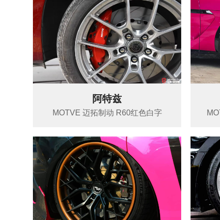
阿特兹
MOTVE 迈拓制动 R60红色白字
MO