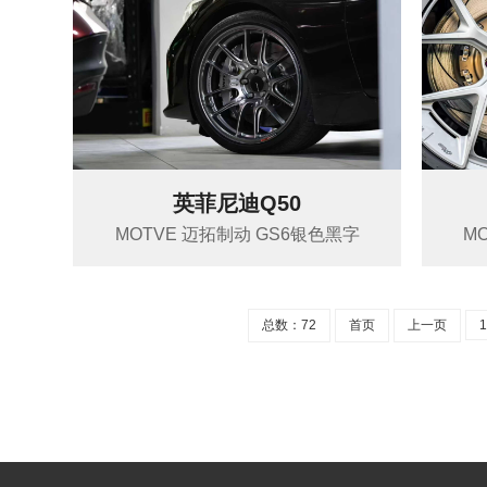
英菲尼迪Q50
MOTVE 迈拓制动 GS6银色黑字
M
总数：72
首页
上一页