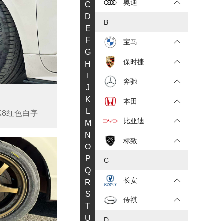
奥迪
C
D
B
E
F
宝马
G
保时捷
H
I
奔驰
J
1
K
本田
L
MX8红色白字
比亚迪
M
N
标致
O
P
C
Q
长安
R
S
传祺
T
U
D