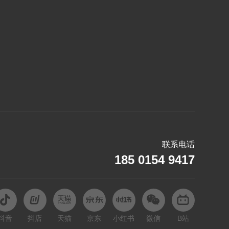
哪吒
O
欧拉
Q
起亚
S
赛力斯
联系电话
深蓝
185 0154 9417
斯巴鲁
T
坦克
抖音
抖店
天猫
京东
小红书
微信
B站