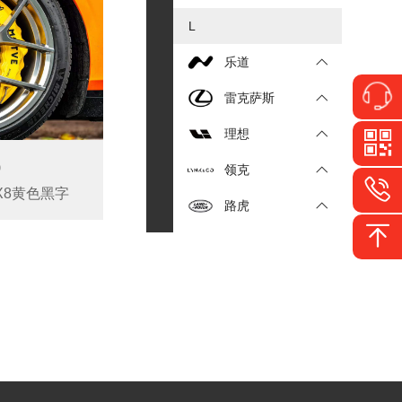
L
乐道
雷克萨斯
理想
0
领克
MX8黄色黑字
路虎
M
马自达
玛莎拉蒂
名爵
N