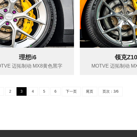
理想i6
领克Z1
OTVE 迈拓制动 MX8黄色黑字
MOTVE 迈拓制动 
1
2
3
4
5
6
下一页
尾页
页次：3/6