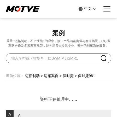
中文
案例
秉承 “迈拓制动，不止性能” 的理念，旗下产品涵盖街道与赛道场景，
获职业
车队合作及多项赛事殊荣，能为消费者提供专业、安全的刹车系统服务。
当前位置：
迈拓制动
>
迈拓案例
>
保时捷
>
保时捷981
资料正在整理中……
A
A