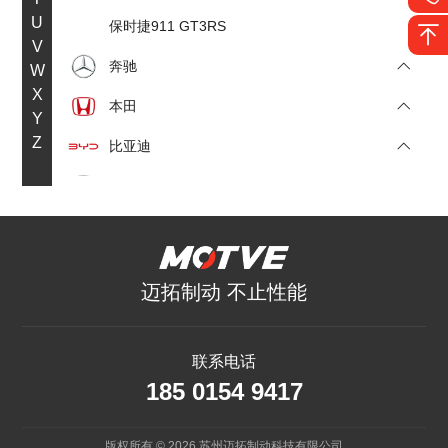
U
保时捷911 GT3RS
V
奔驰
W
X
本田
Y
Z
比亚迪
标致
C
长安
迈拓制动 不止性能
传祺
D
联系电话
185 0154 9417
大众
F
版权所有 © 2026 苏州迈拓制动科技有限公司