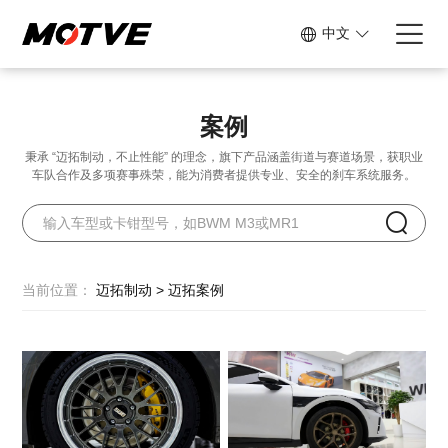
中文
案例
秉承 “迈拓制动，不止性能” 的理念，旗下产品涵盖街道与赛道场景，
获职业
车队合作及多项赛事殊荣，能为消费者提供专业、安全的刹车系统服务。
当前位置：
迈拓制动
>
迈拓案例