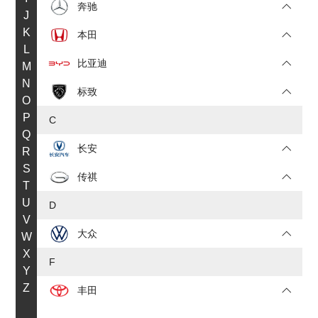
奔驰
J
K
本田
L
比亚迪
M
N
标致
O
P
C
Q
长安
R
S
传祺
T
U
D
V
大众
W
X
F
Y
Z
丰田