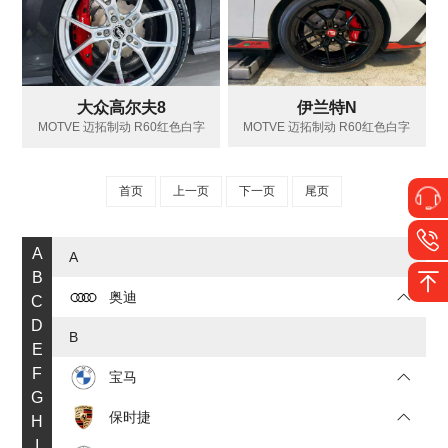
伊兰特N
大众高尔夫8
MOTVE 迈拓制动 R60红色白字
MOTVE 迈拓制动 R60红色白字
首页
上一页
下一页
尾页
A
A
B
奥迪
C
D
B
E
F
宝马
G
保时捷
H
I