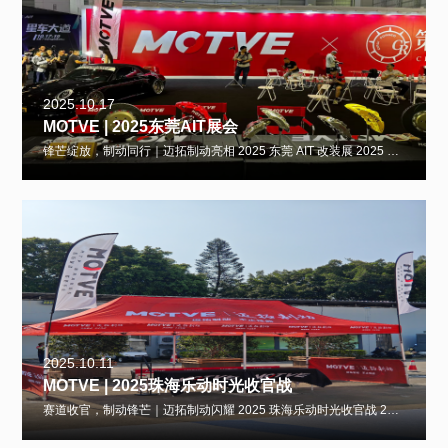
2025.10.17
MOTVE | 2025东莞AIT展会
锋芒绽放，制动同行｜迈拓制动亮相 2025 东莞 AIT 改装展 2025 年 10 月 17-19 日，第 12 届东莞 AIT 中国国际汽车改装展览会在广东现代国际展览中心盛大启幕。作为粤港澳大湾区极具影响力的改装行业盛会，本次展会汇
2025.10.11
MOTVE | 2025珠海乐动时光收官战
赛道收官，制动锋芒｜迈拓制动闪耀 2025 珠海乐动时光收官战 2025 年 10 月 11-12 日，2025 乐动时光・赛道英雄系列赛收官战于珠海国际赛车场燃情启幕，这场汇聚众多车手与改装爱好者的速度盛宴，为年度赛事画上圆满句号