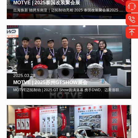
MOTVE | 2025泰国改装聚会展
出海焕新 驰骋东南亚｜迈拓制动亮相 2025 泰国改装聚会展2025 泰国改装聚会展盛大开启，汇聚东南亚众多改装爱好者与行业从业者，成为海外改装文化交流的重要盛会。迈拓制动走出国门，倾情亮相本次泰国改装聚会展，向东南亚市场
2025.03.28
MOTVE | 2025苏州GTSHOW展会
MOTVE迈拓制动 | 2025 GT Show圆满落幕 携手DWD、迈斯盾联合亮相2025 GT Show改装盛宴盛大开启，MOTVE迈拓制动强势参展，解锁改装潮流新场景。本次展会，迈拓制动携手DWD避震、迈斯盾轮毂同台合展，车模优雅助阵，强强联手共耀