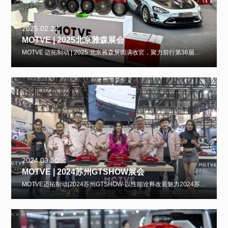
2025.02.22
MOTVE | 2025北京雅森展会
MOTVE 迈拓制动 | 2025 北京雅森展圆满收官，聚力前行第36届北京雅森展盛大启幕，MOTVE迈拓制动携高性能制动产品，重磅亮相这场汽车后市场开年盛会。作为行业开年第一展，本次雅森展汇聚数千家展商，覆盖改装等多大赛道，人气十
2024.03.30
MOTVE | 2024苏州GTSHOW展会
MOTVE迈拓制动|2024苏州GTSHOW·以性能诠释改装魅力2024苏州GT Show汽车文化展在苏州国际博览中心圆满落幕，MOTVE迈拓制动携全系核心产品重磅参展，与万千车迷共赴这场改装盛宴。作为国产制动领域的实力代表，迈拓制动以“