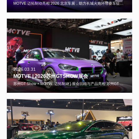
MOTVE 迈拓制动亮相 2026 北京车展，助力长城火炮环塔赛车征战巅峰MOTVE迈拓制动携核心产品——MOTVE迈拓制动越野卡钳GF6，重磅亮相2026北京车展。作为长城官方赛事合作伙伴，MOTVE迈拓制动以硬核技术，为长城火炮3.0环塔赛
2026.03.31
MOTVE | 2026苏州GTSHOW展会
苏州GT Show × MOTVE 迈拓制动 | 展会回顾与产品亮相 苏州GT Show（国际改装展）是中国乃至亚洲极具影响力的汽车改装文化风尚盛会，由改联网主办，每年吸引全球超1000个改装品牌、数十万车迷与专业从业者齐聚苏州国际