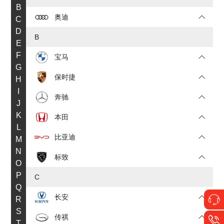
B
奥迪
C
D
B
E
F
宝马
G
保时捷
H
I
奔驰
J
K
本田
L
比亚迪
M
N
标致
O
P
C
Q
长安
R
S
传祺
T