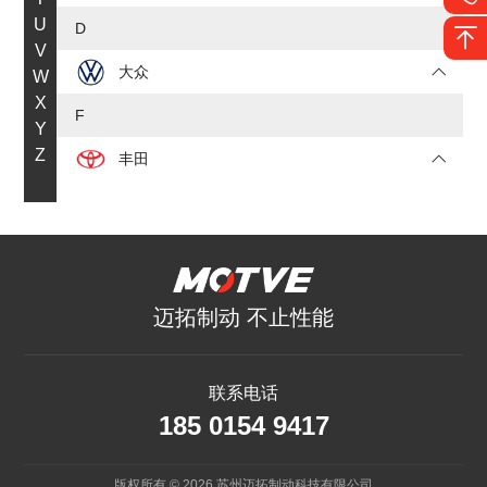
U
D
V
大众
W
X
F
Y
Z
丰田
福特
J
JEEP
迈拓制动 不止性能
吉利
极氪
联系电话
185 0154 9417
极氪001
极氪007
版权所有 © 2026 苏州迈拓制动科技有限公司