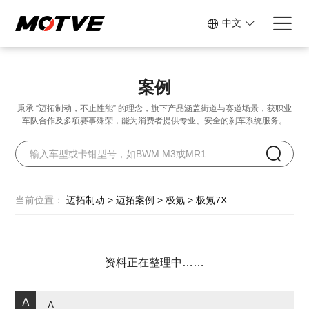
中文
案例
秉承 “迈拓制动，不止性能” 的理念，旗下产品涵盖街道与赛道场景，
获职业
车队合作及多项赛事殊荣，能为消费者提供专业、安全的刹车系统服务。
当前位置：
迈拓制动
>
迈拓案例
>
极氪
>
极氪7X
资料正在整理中……
A
A