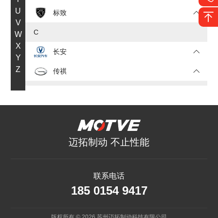
U
标致
V
C
W
X
长安
Y
Z
传祺
D
大众
F
迈拓制动 不止性能
丰田
福特
联系电话
185 0154 9417
J
JEEP
版权所有 © 2026 苏州迈拓制动科技有限公司