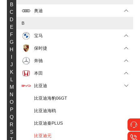
B
奥迪
C
D
B
E
F
宝马
G
保时捷
H
I
奔驰
J
K
本田
L
比亚迪
M
N
比亚迪海豹06GT
O
P
比亚迪海鸥
Q
比亚迪秦PLUS
R
S
比亚迪元
T