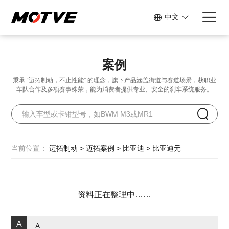
中文
案例
秉承 “迈拓制动，不止性能” 的理念，旗下产品涵盖街道与赛道场景，
获职业
车队合作及多项赛事殊荣，能为消费者提供专业、安全的刹车系统服务。
当前位置：
迈拓制动
>
迈拓案例
>
比亚迪
>
比亚迪元
资料正在整理中……
A
A