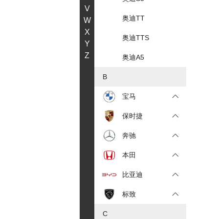
V
奥迪TT
W
X
奥迪TTS
Y
Z
奥迪A5
B
宝马
保时捷
奔驰
本田
比亚迪
标致
C