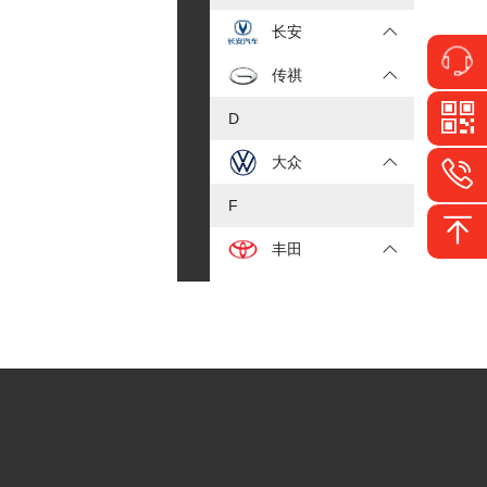
长安
传祺
D
大众
F
丰田
福特
J
JEEP
吉利
极氪