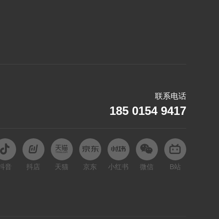
捷豹
K
凯迪拉克
L
乐道
联系电话
雷克萨斯
185 0154 9417
理想
领克
路虎
抖音
抖店
天猫
京东
小红书
微信
B站
M
马自达