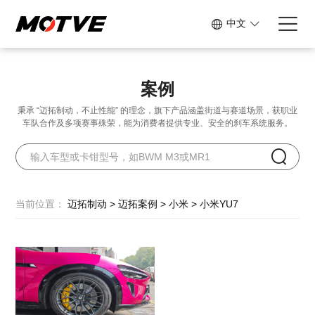
中文
案例
秉承 “迈拓制动，不止性能” 的理念，旗下产品涵盖街道与赛道场景，
获职业
车队合作及多项赛事殊荣，能为消费者提供专业、安全的刹车系统服务。
当前位置：
迈拓制动
>
迈拓案例
>
小米
>
小米YU7