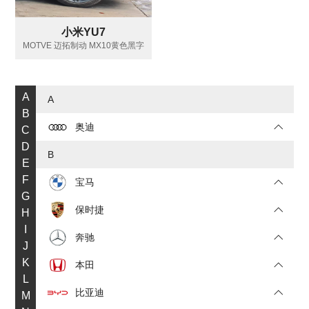
小米YU7
MOTVE 迈拓制动 MX10黄色黑字
A
A
B
奥迪
C
D
B
E
F
宝马
G
保时捷
H
I
奔驰
J
K
本田
L
比亚迪
M