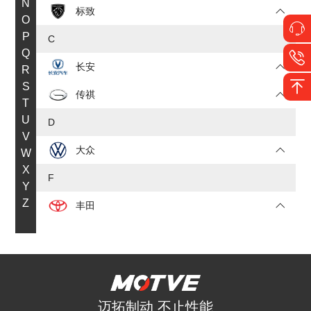
N
标致
O
P
C
Q
长安
R
S
传祺
T
U
D
V
大众
W
X
F
Y
Z
丰田
福特
J
JEEP
迈拓制动 不止性能