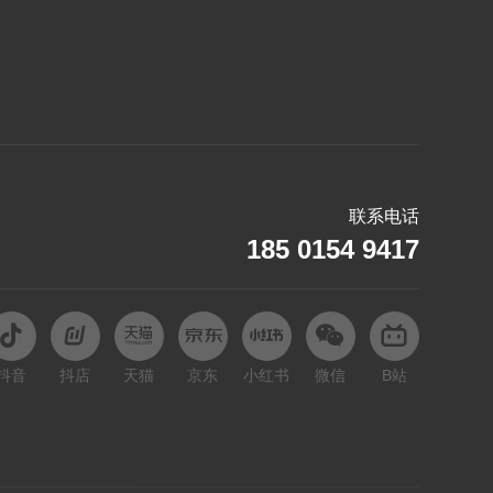
路虎
M
马自达
玛莎拉蒂
名爵
联系电话
N
185 0154 9417
哪吒
O
欧拉
抖音
抖店
天猫
京东
小红书
微信
B站
Q
起亚