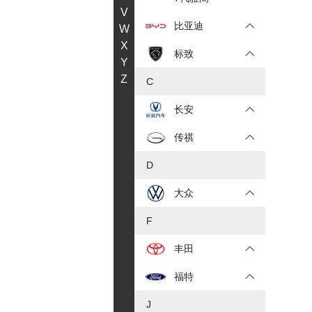
V
比亚迪
W
X
标致
Y
Z
C
长安
传祺
D
大众
F
丰田
福特
J