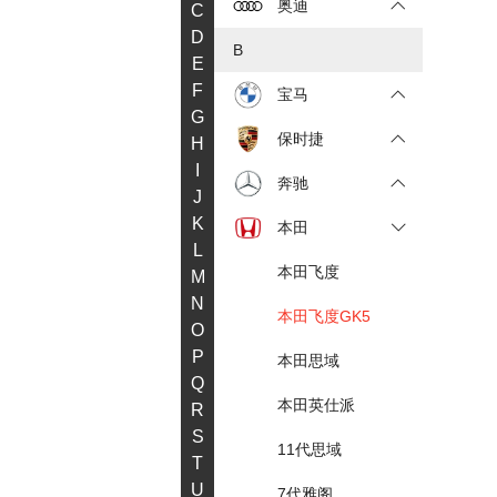
奥迪
C
D
B
E
F
宝马
G
保时捷
H
I
奔驰
J
K
本田
L
本田飞度
M
N
本田飞度GK5
O
P
本田思域
Q
本田英仕派
R
S
11代思域
T
U
7代雅阁