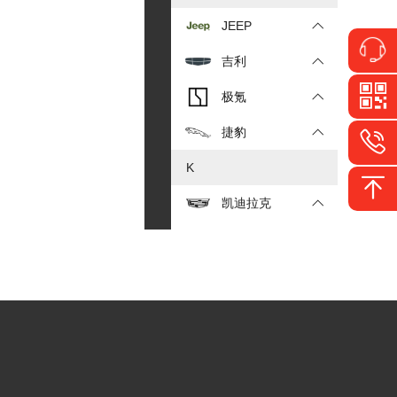
JEEP
吉利
极氪
捷豹
K
凯迪拉克
L
乐道
雷克萨斯
理想
领克