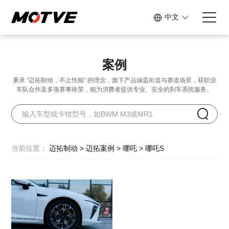
中文
案例
秉承 “迈拓制动，不止性能” 的理念，旗下产品涵盖街道与赛道场景，
获职业
车队合作及多项赛事殊荣，能为消费者提供专业、安全的刹车系统服务。
当前位置：
迈拓制动
>
迈拓案例
>
哪吒
>
哪吒S