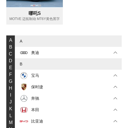
哪吒S
MOTVE 迈拓制动 MT6Y黄色黑字
A
A
B
奥迪
C
D
B
E
F
宝马
G
保时捷
H
I
奔驰
J
K
本田
L
比亚迪
M