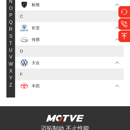
N
标致
O
P
C
Q
长安
R
S
传祺
T
U
D
V
大众
W
X
F
Y
Z
丰田
福特
J
JEEP
迈拓制动 不止性能