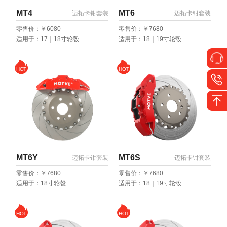
MT4
MT6
迈拓卡钳套装
迈拓卡钳套装
零售价：￥6080
零售价：￥7680
适用于：17｜18寸轮毂
适用于：18｜19寸轮毂
HOT
HOT
MT6Y
MT6S
迈拓卡钳套装
迈拓卡钳套装
零售价：￥7680
零售价：￥7680
适用于：18寸轮毂
适用于：18｜19寸轮毂
HOT
HOT