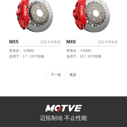
MX5
MX6
迈拓卡钳套装
迈拓卡钳套装
零售价：￥6880
零售价：￥8480
适用于：17｜18寸轮毂
适用于：18｜19寸轮毂
下一页
尾页
迈拓制动 不止性能