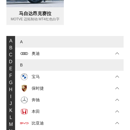
马自达昂克赛拉
MOTVE 迈拓制动 MT4红色白字
A
A
B
奥迪
C
D
B
E
F
宝马
G
保时捷
H
I
奔驰
J
K
本田
L
比亚迪
M