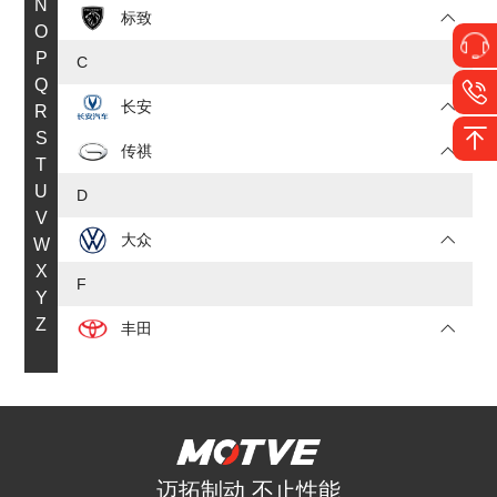
N
标致
O
P
C
Q
长安
R
S
传祺
T
U
D
V
大众
W
X
F
Y
Z
丰田
福特
J
JEEP
迈拓制动 不止性能